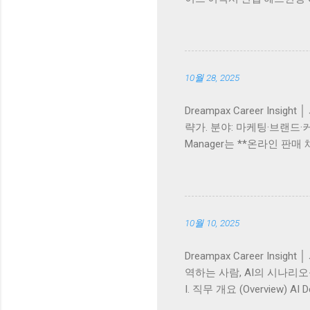
브러리 🌍 산업 Atlas 👤 후
까지. Dreampax Caree
지 모두 아우르는 커리어 전문 허브
→ 이력서·면접 → 커리어 성장까지
10월 28, 2025
LinkedIn ...
Dreampax Career Ins
략가. 분야: 마케팅·브랜드·커뮤니
Manager는 **온라인 판
의 구매 여정을 최적화하고, 
계자’라 할 수 있습니다. 키워드: E-
(Key Responsibili
획 및 운영 구매 전환율(CVR
10월 10, 2025
요 역량 및 자격 요건 (Skills 
GA4·CRM·BI 툴 등 데
Dreampax Career Insig
관리(SCM) 이해 소프트 스킬 
역하는 사람, AI의 시나리오를 
I. 직무 개요 (Overview)
단순한 프로그래밍 직무를 