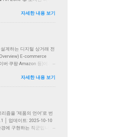
LinkedIn, HR, AI, ESG
자세한 내용 보기
 채용 전략 , 산업별 인사이트 까
edIn 실전 전략 → 직무 이해
 실전 가이드 (Ep.1–26)
출 구조를 설계하는 디지털 상거래 전
rview) E-commerce
버·쿠팡·Amazon 등)에서
즉, 디지털 시대의 ‘매출 설
자세한 내용 보기
annel II. 주요 역할 및 책임
성과 관리 가격·재고·프로모션 기
마케팅 팀과의 협업 III. 필
pify, Amazon 등)
트렌드 분석력 재고 및 공급망
er) 알고리즘을 ‘제품의 언어’로 번
│ 업데이트: 2025-10-10
서비스 환경에 구현하는 직군입니다.
동 가능한 제품’으로 전환되