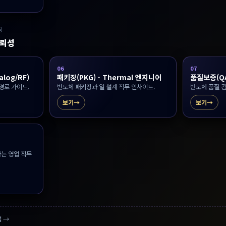
징
 신뢰성
06
07
alog/RF)
패키징(PKG) · Thermal 엔지니어
품질보증(QA)
경로 가이드.
반도체 패키징과 열 설계 직무 인사이트.
반도체 품질 검
보기
보기
는 영업 직무
업 →