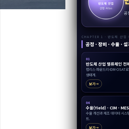
반도체 산업
산업 Atlas
공
CHAPTER 1 · 반도체 산업
공정 · 장비 · 수율 · 
01
반도체 산업 밸류체인 전
팹리스·파운드리·IDM·OSAT
생태계.
보기
04
수율(Yield) · CIM · MES
수율 개선과 제조 데이터 시스
트.
보기