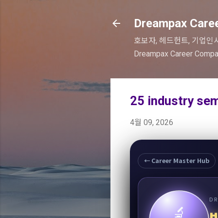
Dreampax Care
호보자, 헤드헌트, 기업인
Dreampax Career Co
25 industry se
4월 09, 2026
← Career Master Hub
DR
🔬