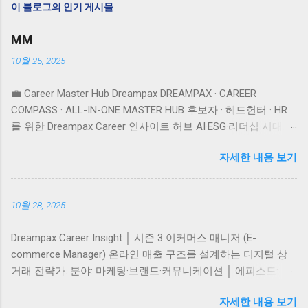
이 블로그의 인기 게시물
MM
10월 25, 2025
💼 Career Master Hub Dreampax DREAMPAX · CAREER
COMPASS · ALL-IN-ONE MASTER HUB 후보자 · 헤드헌터 · HR
를 위한 Dreampax Career 인사이트 허브 AI·ESG·리더십 시대,
당신의 커리어를 성장시킬 실전 전략. LinkedIn 전략부터 직무
자세한 내용 보기
인사이트·이력서·면접·헤드헌팅 OS·HR·산업 분석까지 한 곳에
서. 👤 후보자 Zone 🎯 헤드헌터 Zone 🏢 HR Zone 📚 포지션 라
이브러리 🌍 산업 Atlas 👤 후보자 Zone 🎯 헤드헌터 Zone 🌍
10월 28, 2025
산업 Atlas 글로벌 커리어 시대의 나침반 — LinkedIn, HR, AI,
ESG까지. Dreampax Career Master Hub는 직무 인사이트 부터
Dreampax Career Insight │ 시즌 3 이커머스 매니저 (E-
실전 취업전략 , 헤드헌팅 OS , HR 채용 전략 , 산업별 인사이트
commerce Manager) 온라인 매출 구조를 설계하는 디지털 상
까지 모두 아우르는 커리어 전문 허브입니다. 🌍 👤 후보자
거래 전략가. 분야: 마케팅·브랜드·커뮤니케이션 │ 에피소드:
Zone · Candidate Guide 전체보기 LinkedIn 실전 전략 → 직무 이
Ep.48 │ 업데이트: 2025-10-12 I. 직무 개요 (Overview) E-
해 → 이력서·면접 → 커리어 성장까지 한 흐름으로 🔗 LinkedIn
자세한 내용 보기
commerce Manager는 **온라인 판매 채널의 전략·운영·분석을
실전 · 후보자 🔗 후보자용 │ LinkedIn 실전 가이드 (Ep.1–26)